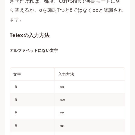
させたければ、都度、Ctrl+Shiftで英語モードに切
り替えるか、oを3回打つとôではなくooと認識され
ます。
Telexの入力方法
アルファベットにない文字
文字
入力方法
â
aa
ă
aw
ê
ee
ô
oo