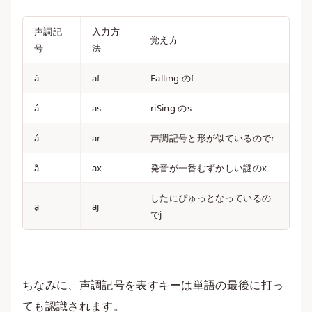
声調記
入力方
覚え方
号
法
à
af
Falling のf
á
as
riSing のs
ả
ar
声調記号と形が似ているのでr
ã
ax
発音が一番むずかしい謎のx
したにぴゅっとなっているの
ạ
aj
でj
ちなみに、声調記号を表すキーは単語の最後に打っ
ても認識されます。