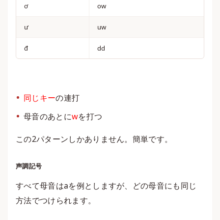
ơ
ow
ư
uw
đ
dd
同じキー
の連打
母音のあとに
w
を打つ
この2パターンしかありません。簡単です。
声調記号
すべて母音はaを例としますが、どの母音にも同じ
方法でつけられます。