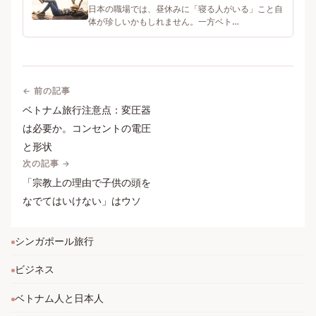
と対応
日本の職場では、昼休みに「寝る人がいる」こと自
体が珍しいかもしれません。一方ベト…
← 前の記事
ベトナム旅行注意点：変圧器
は必要か。コンセントの電圧
と形状
次の記事 →
「宗教上の理由で子供の頭を
なでてはいけない」はウソ
シンガポール旅行
ビジネス
ベトナム人と日本人